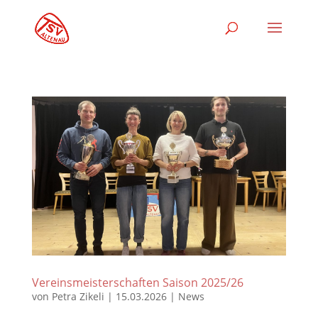
Vereinsmeisterschaften Saison 2025/26
von
Petra Zikeli
|
15.03.2026
|
News