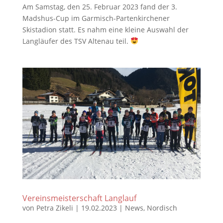
Am Samstag, den 25. Februar 2023 fand der 3.
Madshus-Cup im Garmisch-Partenkirchener
Skistadion statt. Es nahm eine kleine Auswahl der
Langläufer des TSV Altenau teil.
Vereinsmeisterschaft Langlauf
von
Petra Zikeli
|
19.02.2023
|
News
,
Nordisch